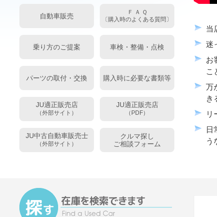
Ｆ Ａ Ｑ
自動車販売
〔購入時のよくある質問〕
当
迷
乗り方のご提案
車検・整備・点検
お
こ
パーツの取付・交換
購入時に必要な書類等
万
き
JU適正販売店
JU適正販売店
（外部サイト）
（PDF）
リ
日
JU中古自動車販売士
クルマ探し
う
ご相談フォーム
（外部サイト）