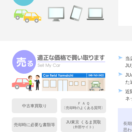
当
J
J
た
近
ネ
Ｆ Ａ Ｑ
中古車買取り
〔売却時のよくある質問〕
JU東京 くるま買取
長期
売却時に必要な書類等
（外部サイト）
思わ