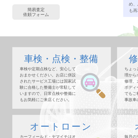
め、
簡易査定
も再
依頼フォーム
車検・点検・整備
修
車検や定期点検など、安心して
ちょっ
おまかせください。お店に併設
理から
されたサービス工場には国家試
修理、
験に合格した整備士が常駐して
ボディ
いますので、日常点検や整備に
でもご
もお気軽にご来店ください。
事故車
オートローン
カーフィールド・ヤマイチはオ
毎月の