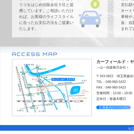
リコをはじめ信販会社５社と提
支払額
携しています。ご相談いただけ
オート
れば、お客様のライフスタイル
車検や
に合ったお支払方法をご提案い
金、自
たします。
まれて
ACCESS MAP
カーフィールド・ヤ
＜山一自販株式会社＞
〒343-0822 埼玉県越谷市
TEL：048-960-5422
FAX：048-960-5423
営業時間：10:00～18:00
定休日：毎週木曜日
交通案内のページへ
© Ca